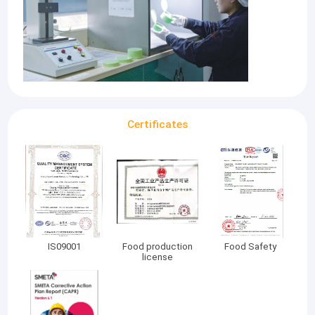
Certificates
Rumah
IS09001
Food production
Food Safety
"Ketat, inovatif, efisien, realistis, win-win", untuk menyediakan
license
layanan berkualitas kepada pelanggan, kami dengan tulus
Produk
berharap dapat bekerja sama dengan sebagian besar pelanggan
untuk menciptakan hari esok yang lebih baik!
Tentang kita
Perusahaan ini memiliki peralatan produksi yang maju dan