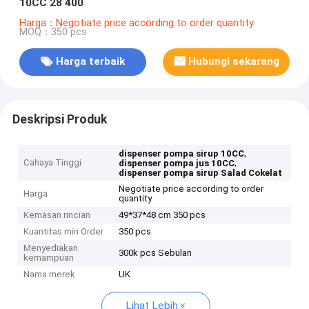
10CC 28 400
Harga：Negotiate price according to order quantity
MOQ：350 pcs
Harga terbaik
Hubungi sekarang
Deskripsi Produk
,
dispenser pompa sirup 10CC
Cahaya Tinggi
,
dispenser pompa jus 10CC
dispenser pompa sirup Salad Cokelat
Negotiate price according to order
Harga
quantity
Kemasan rincian
49*37*48 cm 350 pcs
Kuantitas min Order
350 pcs
Menyediakan
300k pcs Sebulan
kemampuan
Nama merek
UK
Lihat Lebih