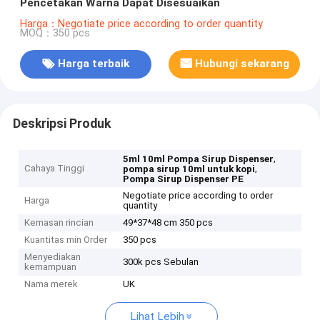
Pencetakan Warna Dapat Disesuaikan
Harga：Negotiate price according to order quantity
MOQ：350 pcs
Harga terbaik
Hubungi sekarang
Deskripsi Produk
,
5ml 10ml Pompa Sirup Dispenser
Cahaya Tinggi
,
pompa sirup 10ml untuk kopi
Pompa Sirup Dispenser PE
Negotiate price according to order
Harga
quantity
Kemasan rincian
49*37*48 cm 350 pcs
Kuantitas min Order
350 pcs
Menyediakan
300k pcs Sebulan
kemampuan
Nama merek
UK
Lihat Lebih