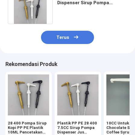
Dispenser Sirup Pompa
Pencetakan Warna Dapat
Disesuaikan
Terus
Rekomendasi Produk
28 400 Pompa Sirup
Plastik PP PE 28 400
10CC Untuk 3
Kopi PP PE Plastik
7.5CC Sirup Pompa
Chocolate Sal
10ML Pencetakan
Dispenser Jus
Coffee Syrup