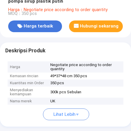
pompa sirup plastik putih
Harga：Negotiate price according to order quantity
MOQ：350 pcs
Harga terbaik
Hubungi sekarang
Deskripsi Produk
Negotiate price according to order
Harga
quantity
Kemasan rincian
49*37*48 cm 350 pcs
Kuantitas min Order
350 pcs
Menyediakan
300k pcs Sebulan
kemampuan
Nama merek
UK
Lihat Lebih