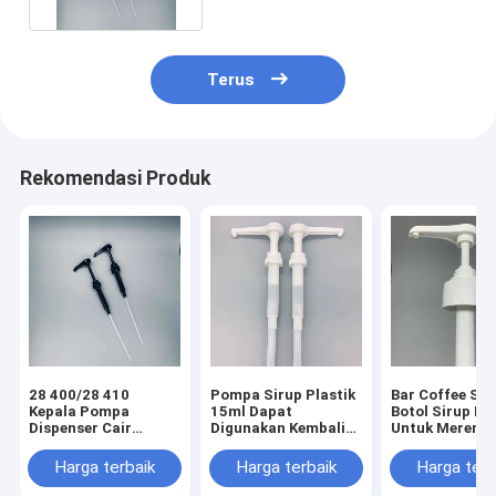
Terus
Rekomendasi Produk
28 400/28 410
Pompa Sirup Plastik
Bar Coffee Sh
Kepala Pompa
15ml Dapat
Botol Sirup P
Dispenser Cair
Digunakan Kembali
Untuk Meremas
Plastik Tekan Food
38 400 Pompa Saus
Madu
Grade
Tuang
Harga terbaik
Harga terbaik
Harga terb