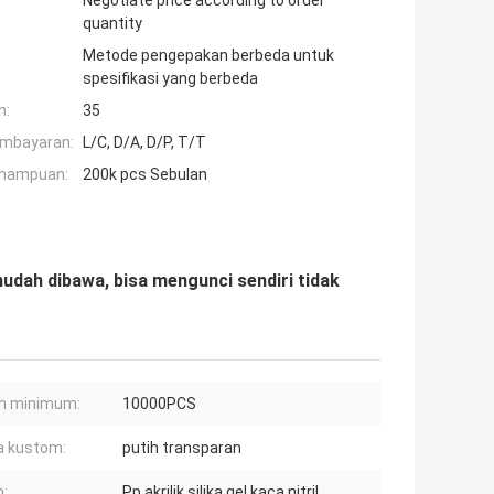
Negotiate price according to order
quantity
Metode pengepakan berbeda untuk
spesifikasi yang berbeda
n:
35
embayaran:
L/C, D/A, D/P, T/T
mampuan:
200k pcs Sebulan
dah dibawa, bisa mengunci sendiri tidak
h minimum:
10000PCS
a kustom:
putih transparan
:
Pp akrilik silika gel kaca nitril