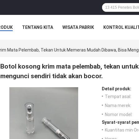
RODUK
TENTANG KITA
WISATA PABRIK
KONTROL KUALI
Krim Mata Pelembab, Tekan Untuk Memeras Mudah Dibawa, Bisa Mengun
Botol kosong krim mata pelembab, tekan untu
mengunci sendiri tidak akan bocor.
Detail produk:
Tempat asal:
Nama merek:
Nomor model:
Syarat-syarat pe
Kuantitas min Or