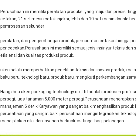
Perusahaan ini memiliki peralatan produksi yang maju dan presisi tin
cetakan, 21 set mesin cetak injeksi, lebih dari 10 set mesin double h
pemrosesan sekunder
peralatan, dari pengembangan produk, pembuatan cetakan hingga pro
pencocokan.Perusahaan ini memiliki semua jenis insinyur teknis dan 
efisiensi dan kualitas produksi produk.
uken selalu memperhatikan penelitian teknis dan inovasi produk, mel
baku baru, teknologi baru, produk baru, mengikuti perkembangan zam
Hangzhou uken packaging technology co., ltd.adalah produsen profes
persegi, luas tanaman 5.000 meter persegi.Perusahaan menerapkan
manajemen 6 detik.Karyawan yang sangat baik menghasilkan produk be
perusahaan yang sangat baik, perusahaan mengintegrasikan teknolo
menciptakan nilai dan layanan berkualitas tinggi bagi pelanggan