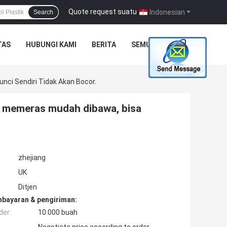
Quote request suatu
|
Indonesian
Search
TAS
HUBUNGI KAMI
BERITA
SEMUA KASUS
ci Sendiri Tidak Akan Bocor.
k memeras mudah dibawa, bisa
zhejiang
UK
Ditjen
mbayaran & pengiriman:
der:
10.000 buah