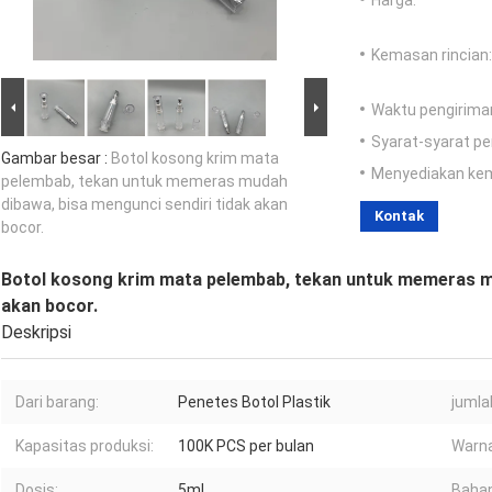
Harga:
Kemasan rincian:
Waktu pengirima
Syarat-syarat p
Gambar besar :
Botol kosong krim mata
Menyediakan ke
pelembab, tekan untuk memeras mudah
dibawa, bisa mengunci sendiri tidak akan
Kontak
bocor.
Botol kosong krim mata pelembab, tekan untuk memeras mu
akan bocor.
Deskripsi
Dari barang:
Penetes Botol Plastik
jumla
Kapasitas produksi:
100K PCS per bulan
Warn
Dosis:
5ml
Bahan