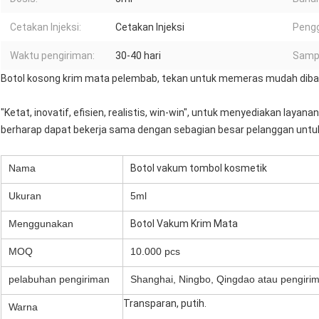
Cetakan Injeksi:
Cetakan Injeksi
Peng
Waktu pengiriman:
30-40 hari
Sampe
Botol kosong krim mata pelembab, tekan untuk memeras mudah dibawa
"Ketat, inovatif, efisien, realistis, win-win", untuk menyediakan laya
berharap dapat bekerja sama dengan sebagian besar pelanggan untuk 
Nama
Botol vakum tombol kosmetik
Ukuran
5ml
Menggunakan
Botol Vakum Krim Mata
MOQ
10.000 pcs
pelabuhan pengiriman
Shanghai, Ningbo, Qingdao atau pengirim
Transparan, putih.
Warna